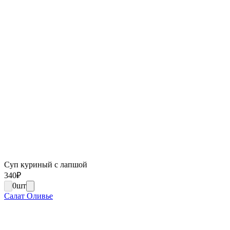
Суп куриный с лапшой
340
₽
0
шт
Салат Оливье