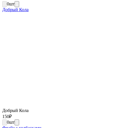
0
шт
Добрый Кола
Добрый Кола
150
₽
0
шт
Фрайз с колбасками