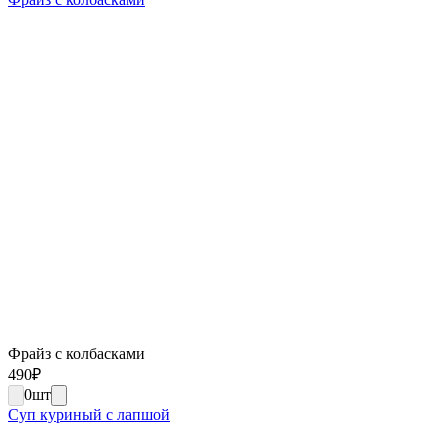
Фрайз с колбасками
490
₽
0
шт
Суп куриный с лапшой