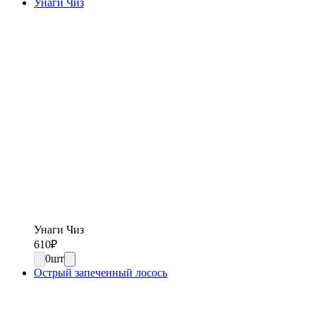
Унаги Чиз
Унаги Чиз
610
₽
0
шт
Острый запеченный лосось