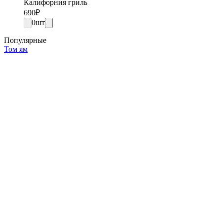
Калифорния гриль
690
₽
0
шт
Популярные
Том ям