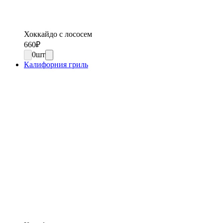
Хоккайдо с лососем
660
₽
0
шт
Калифорния гриль