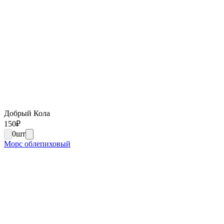
Добрый Кола
150
₽
0
шт
Морс облепиховый