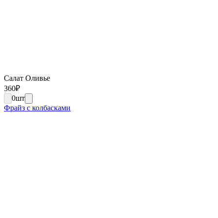
Салат Оливье
360
₽
0
шт
Фрайз с колбасками