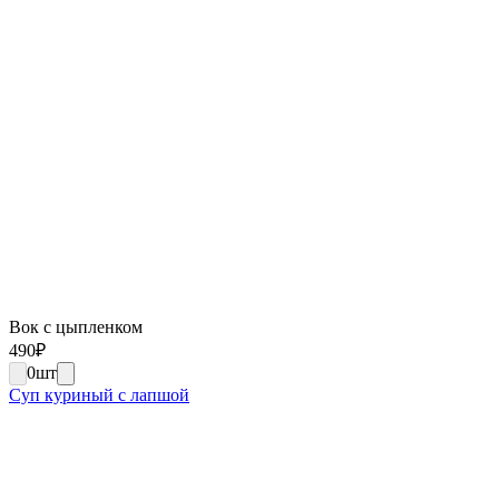
Вок с цыпленком
490
₽
0
шт
Суп куриный с лапшой