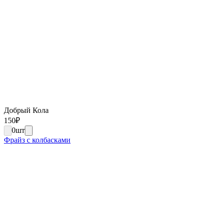
Добрый Кола
150
₽
0
шт
Фрайз с колбасками