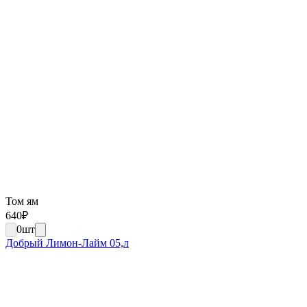
Том ям
640
₽
0
шт
Добрый Лимон-Лайм 05,л