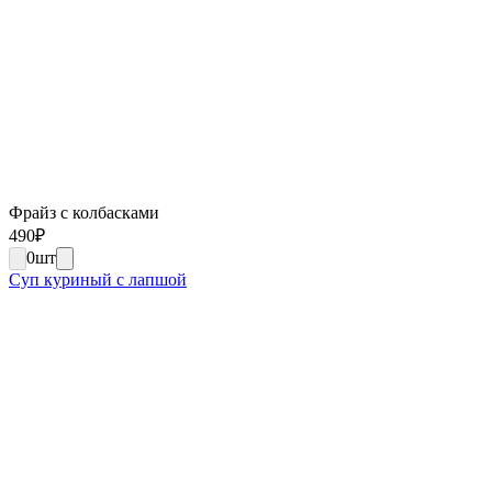
Фрайз с колбасками
490
₽
0
шт
Суп куриный с лапшой