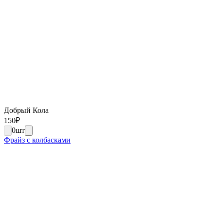
Добрый Кола
150
₽
0
шт
Фрайз с колбасками