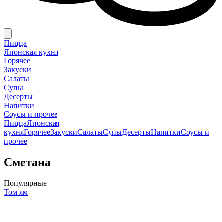
Пицца
Японская кухня
Горячее
Закуски
Салаты
Супы
Десерты
Напитки
Соусы и прочее
Пицца
Японская
кухня
Горячее
Закуски
Салаты
Супы
Десерты
Напитки
Соусы и
прочее
Сметана
Популярные
Том ям