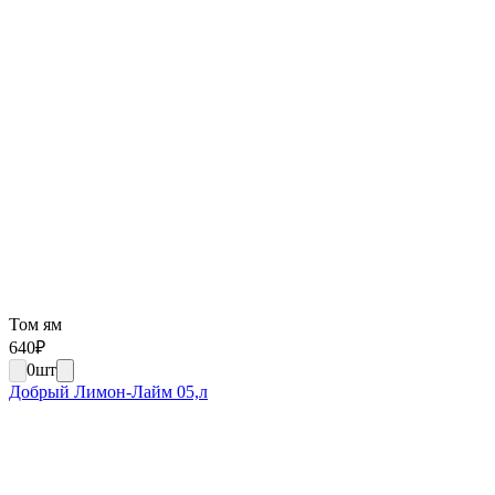
Том ям
640
₽
0
шт
Добрый Лимон-Лайм 05,л