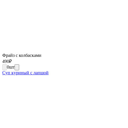
Фрайз с колбасками
490
₽
0
шт
Суп куриный с лапшой