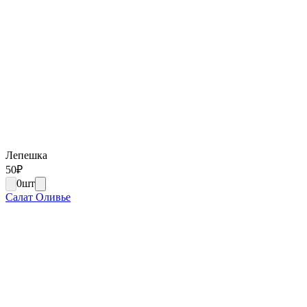
Лепешка
50
₽
0
шт
Салат Оливье