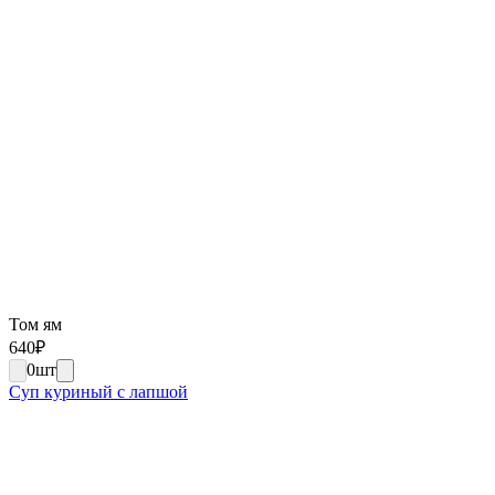
Том ям
640
₽
0
шт
Суп куриный с лапшой