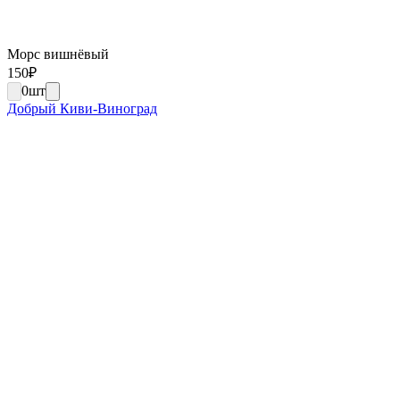
Морс вишнёвый
150
₽
0
шт
Добрый Киви-Виноград