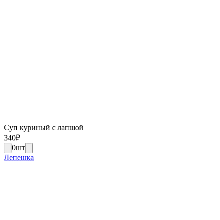
Суп куриный с лапшой
340
₽
0
шт
Лепешка