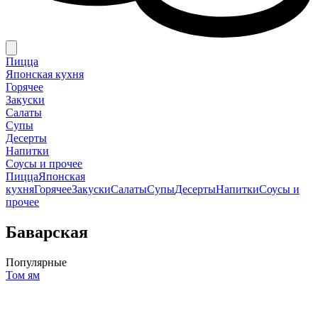
Пицца
Японская кухня
Горячее
Закуски
Салаты
Супы
Десерты
Напитки
Соусы и прочее
Пицца
Японская
кухня
Горячее
Закуски
Салаты
Супы
Десерты
Напитки
Соусы и
прочее
Баварская
Популярные
Том ям