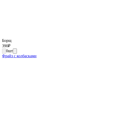
Борщ
390
₽
0
шт
Фрайз с колбасками