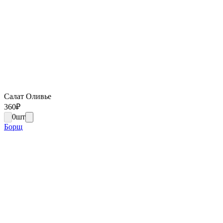
Салат Оливье
360
₽
0
шт
Борщ