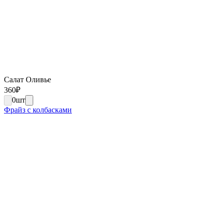
Салат Оливье
360
₽
0
шт
Фрайз с колбасками