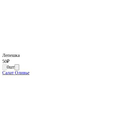
Лепешка
50
₽
0
шт
Салат Оливье