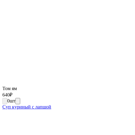
Том ям
640
₽
0
шт
Суп куриный с лапшой