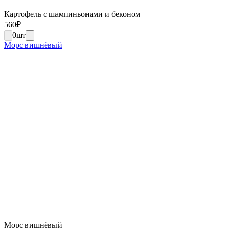
Картофель с шампиньонами и беконом
560
₽
0
шт
Морс вишнёвый
Морс вишнёвый