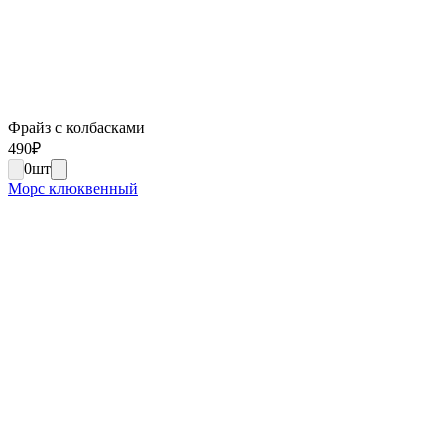
Фрайз с колбасками
490
₽
0
шт
Морс клюквенный