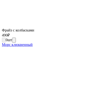
Фрайз с колбасками
490
₽
0
шт
Морс клюквенный