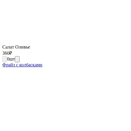
Салат Оливье
360
₽
0
шт
Фрайз с колбасками