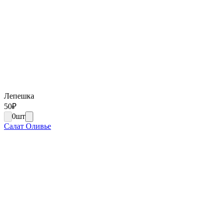
Лепешка
50
₽
0
шт
Салат Оливье