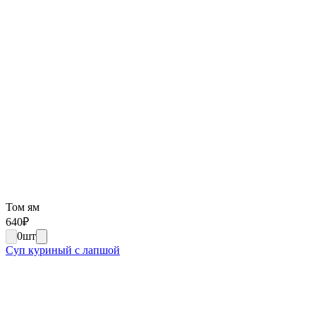
Том ям
640
₽
0
шт
Суп куриный с лапшой