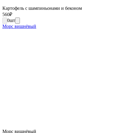
Картофель с шампиньонами и беконом
560
₽
0
шт
Морс вишнёвый
Морс вишнёвый